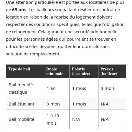
Une attention particulière est portée aux locataires de plus
de
65 ans
. Les bailleurs souhaitant résilier un contrat de
location en raison de la reprise du logement doivent
respecter des conditions spécifiques, telles que l’obligation
de relogement. Cela garantit une sécurité additionnelle
pour les personnes âgées qui pourraient se trouver en
difficulté si elles devaient quitter leur domicile sans
solution de remplacement.
Type de bail
Durée
Préavis
Préavis
minimale
(locataire)
(bailleur)
Bail meublé
1 an
1 mois
3 mois
classique
Bail étudiant
9 mois
1 mois
N/A
1 à 10
Bail mobilité
N/A
N/A
mois