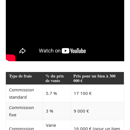
Type de frais
% du prix
Prix pour un bien à 300
de vente
000 €
Commission
5.7 %
17 100 €
standard
Commission
3 %
9 000 €
fixe
Varie
Commission
16 000 € (pour un bien