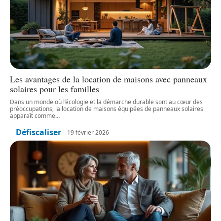
Les avantages de la location de maisons avec panneaux
solaires pour les familles
Dans un monde où l’écologie et la démarche durable sont au cœur des
préoccupations, la location de maisons équipées de panneaux solaires
apparaît comme
…
Défiscaliser
19 février 2026