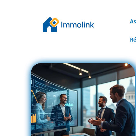
As
Ré