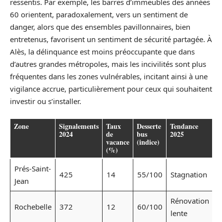
ressentis. Par exemple, les barres d’immeubles des années
60 orientent, paradoxalement, vers un sentiment de
danger, alors que des ensembles pavillonnaires, bien
entretenus, favorisent un sentiment de sécurité partagée. À
Alès, la délinquance est moins préoccupante que dans
d’autres grandes métropoles, mais les incivilités sont plus
fréquentes dans les zones vulnérables, incitant ainsi à une
vigilance accrue, particulièrement pour ceux qui souhaitent
investir ou s’installer.
Zone
Signalements
Taux
Desserte
Tendance
2024
de
bus
2025
vacance
(indice)
(%)
Prés-Saint-
425
14
55/100
Stagnation
Jean
Rénovation
Rochebelle
372
12
60/100
lente