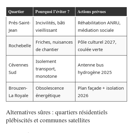
Quartier
Pourquoi l’éviter ?
Actions prévues
Prés-Saint-
Incivilités, bâti
Réhabilitation ANRU,
Jean
vieillissant
médiation sociale
Friches, nuisances
Pôle culturel 2027,
Rochebelle
de chantier
coulée verte
Isolement
Cévennes
Antenne bus
transport,
Sud
hydrogène 2025
monotone
Brouzen-
Obsolescence
Plan façade + isolation
La Royale
énergétique
2026
Alternatives sûres : quartiers résidentiels
plébiscités et communes satellites