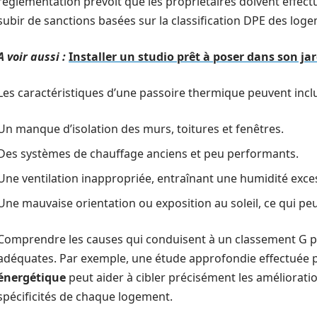
réglementation prévoit que les propriétaires doivent effec
subir de sanctions basées sur la classification DPE des log
A voir aussi :
Installer un studio prêt à poser dans son ja
Les caractéristiques d’une passoire thermique peuvent inclu
Un manque d’isolation des murs, toitures et fenêtres.
Des systèmes de chauffage anciens et peu performants.
Une ventilation inappropriée, entraînant une humidité exces
Une mauvaise orientation ou exposition au soleil, ce qui peu
Comprendre les causes qui conduisent à un classement G pe
adéquates. Par exemple, une étude approfondie effectuée p
énergétique
peut aider à cibler précisément les amélioratio
spécificités de chaque logement.