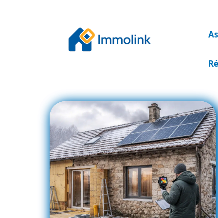
As
Ré