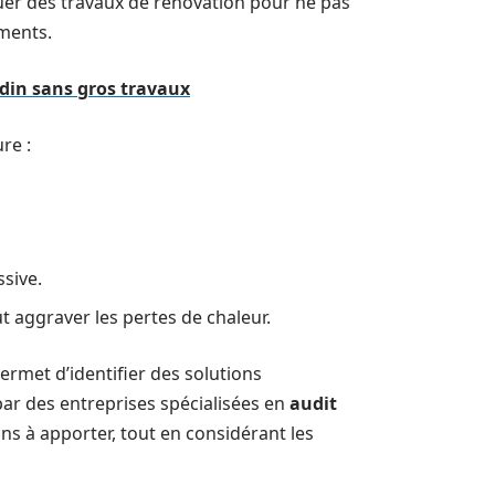
tuer des travaux de rénovation pour ne pas
ements.
rdin sans gros travaux
re :
sive.
t aggraver les pertes de chaleur.
rmet d’identifier des solutions
ar des entreprises spécialisées en
audit
ns à apporter, tout en considérant les