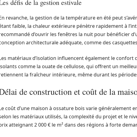
Les défis de la gestion estivale
En revanche, la gestion de la température en été peut s’avé
étant faible, la chaleur extérieure pénètre rapidement à l’inté
recommandé d’ouvrir les fenêtres la nuit pour bénéficier d
conception architecturale adéquate, comme des casquettes s
Les matériaux d’isolation influencent également le confort d’é
isolants comme la ouate de cellulose, qui offrent un meilleu
retiennent la fraîcheur intérieure, même durant les période
Délai de construction et coût de la mais
Le coût d’une maison à ossature bois varie généralement entr
selon les matériaux utilisés, la complexité du projet et le ni
prix atteignant 2 000 € le m² dans des régions à forte de