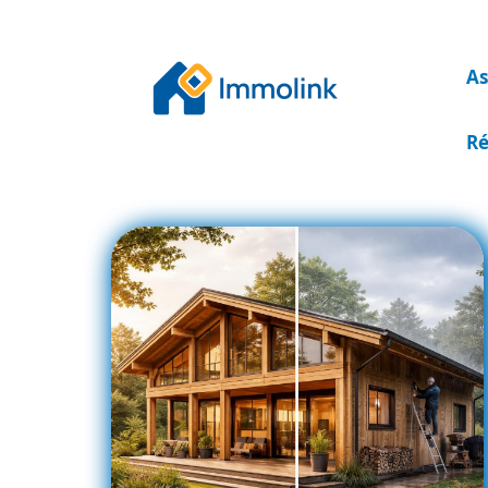
As
Ré