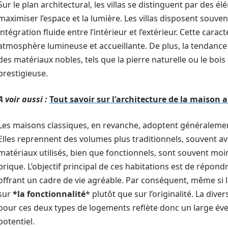
Sur le plan architectural, les villas se distinguent par des 
maximiser l’espace et la lumière. Les villas disposent souve
intégration fluide entre l’intérieur et l’extérieur. Cette cara
atmosphère lumineuse et accueillante. De plus, la tendance
des matériaux nobles, tels que la pierre naturelle ou le bois
prestigieuse.
A voir aussi :
Tout savoir sur l'architecture de la maison
Les maisons classiques, en revanche, adoptent généralemen
Elles reprennent des volumes plus traditionnels, souvent a
matériaux utilisés, bien que fonctionnels, sont souvent moins
brique. L’objectif principal de ces habitations est de répon
offrant un cadre de vie agréable. Par conséquent, même si la 
sur
*la fonctionnalité
* plutôt que sur l’originalité. La dive
pour ces deux types de logements reflète donc un large év
potentiel.