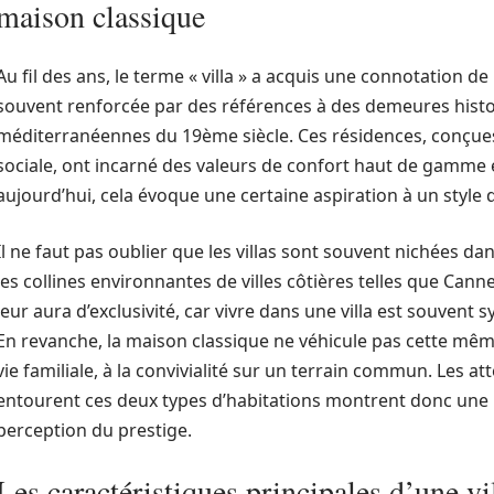
maison classique
Au fil des ans, le terme « villa » a acquis une connotation de
souvent renforcée par des références à des demeures histori
méditerranéennes du 19ème siècle. Ces résidences, conçues
sociale, ont incarné des valeurs de confort haut de gamme et 
aujourd’hui, cela évoque une certaine aspiration à un style 
Il ne faut pas oublier que les villas sont souvent nichées da
les collines environnantes de villes côtières telles que Can
leur aura d’exclusivité, car vivre dans une villa est souvent 
En revanche, la maison classique ne véhicule pas cette même
vie familiale, à la convivialité sur un terrain commun. Les a
entourent ces deux types d’habitations montrent donc une ré
perception du prestige.
Les caractéristiques principales d’une v