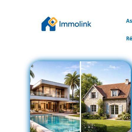
As
Ré