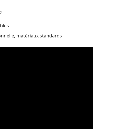
e
obles
ionnelle, matériaux standards