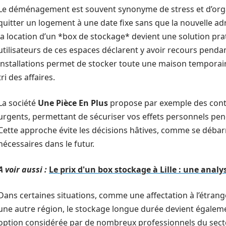
Le déménagement est souvent synonyme de stress et d’organi
quitter un logement à une date fixe sans que la nouvelle adre
la location d’un *box de stockage* devient une solution prat
utilisateurs de ces espaces déclarent y avoir recours pendant 
installations permet de stocker toute une maison temporaire
tri des affaires.
La société
Une Pièce En Plus
propose par exemple des contr
urgents, permettant de sécuriser vos effets personnels pen
Cette approche évite les décisions hâtives, comme se débarr
nécessaires dans le futur.
A voir aussi :
Le prix d'un box stockage à Lille : une anal
Dans certaines situations, comme une affectation à l’étran
une autre région, le stockage longue durée devient égalemen
option considérée par de nombreux professionnels du secteu