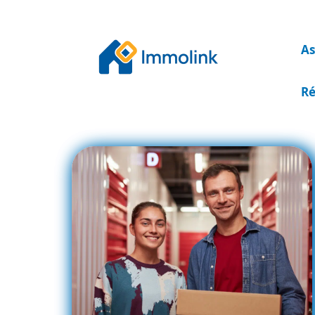
As
Ré