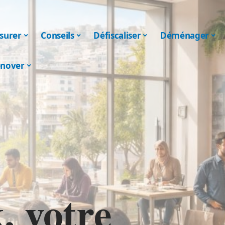
surer
Conseils
Défiscaliser
Déménager
nover
, votre